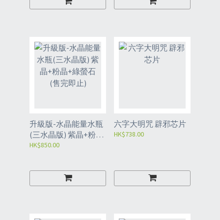
升級版-水晶能量水瓶
六字大明咒 辟邪芯片
(三水晶版) 紫晶+粉晶
HK$738.00
+綠螢石 (售完即止)
HK$850.00