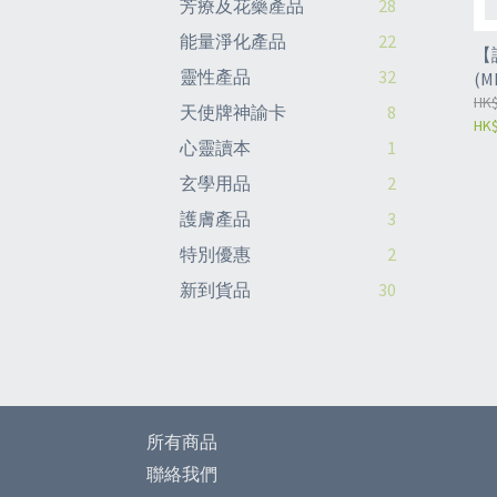
芳療及花藥產品
28
能量淨化產品
22
【
靈性產品
32
(M
HK$
天使牌神諭卡
8
HK$
心靈讀本
1
玄學用品
2
護膚產品
3
特別優惠
2
新到貨品
30
所有商品
聯絡我們