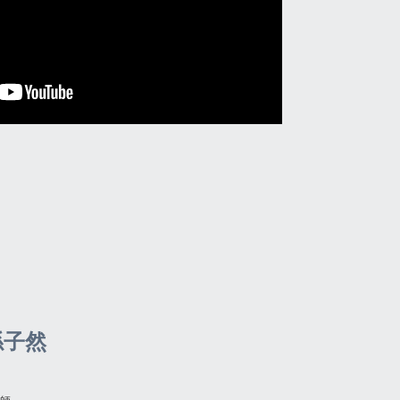
n 孫子然