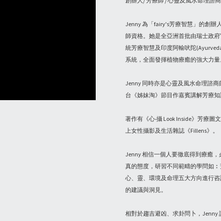
創辦人/ 芳療師 / 心靈及風水命理諮
Jenny 為「fairy's芳療智慧」
師資格。她是全亞洲首批由瑞士政府官方
統芳療智慧及印度阿輸吠陀(Ayurv
系統，全面發揮植物療癒的強大力量
Jenny 同時亦是心靈及風水命理諮商師，
台《姊妹淘》節目作嘉賓講解芳療知
著作有《心‧攝 Look Inside》芳療
上女性攝影及生活雜誌《Fillens》。
Jenny 相信一個人要徹底得到療
真的態度，研習不同範疇的學問如︰
心、靈、環境及命理五大方向進行咨
的建議與洞見。
相對於趨吉避凶、求卦問卜，Jenn