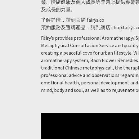
業、情緒健康及個人成長等問題上提供專業
及成長的力量。
了解詳情，請到官網
fairys.co
預約服務及選購產品，請到網店
shop.fairys.c
Fairy’s provides professional Aromatherapy/ Sp
Metaphysical Consultation Service and qualit
creating a peaceful cove for urban lifestyle. 
aromatherapy system, Bach Flower Remedies 
traditional Chinese metaphysical , the therapis
professional advice and observations regarding
emotional health, personal development and m
mind, body and soul, as well as to rejuvenate 