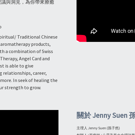
建議與洞見，為你帶來療癒
o
iritual/ Traditional Chinese
y aromatherapy products,
With a combination of Swiss
Therapy, Angel Card and
t is able to give
 relationships, career,
ore. In seek of healing the
our strength to grow.
關於 Jenny Sue
主理人 Jenny Suen (孫子然)