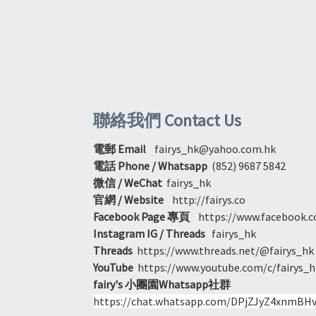
聯絡我們 Contact Us
電郵 Email
fairys_hk@yahoo.com.hk
電話 Phone / Whatsapp
(852) 9687 5842
微信 / WeChat
fairys_hk
官網 / Website
http://fairys.co
Facebook Page 專頁
https://www.facebook.c
Instagram IG / Threads
fairys_hk
Threads
https://www.threads.net/@fairys_hk
YouTube
https://www.youtube.com/c/fairys_h
fairy's 小團園Whatsapp社群
https://chat.whatsapp.com/DPjZJyZ4xnmBH