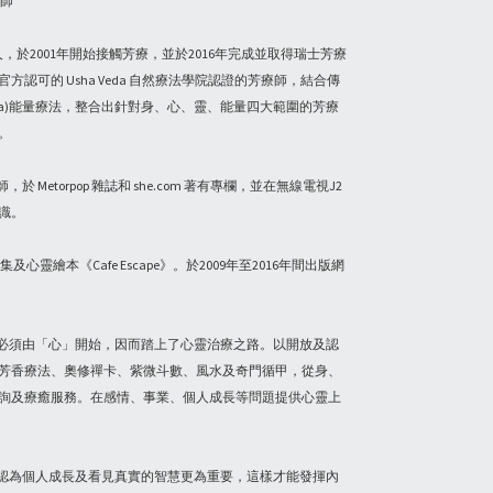
商師
的創辦人，於2001年開始接觸芳療，並於2016年完成並取得瑞士芳療
認可的 Usha Veda 自然療法學院認證的芳療師，結合傳
eda)能量療法，整合出針對身、心、靈、能量四大範圍的芳療
。
於 Metorpop 雜誌和
she.com
著有專欄，並在無線電視J2
識。
圖文集及心靈繪本《Cafe Escape》。於2009年至2016年間出版網
癒，必須由「心」開始，因而踏上了心靈治療之路。以開放及認
芳香療法、奧修禪卡、紫微斗數、風水及奇門循甲，從身、
詢及療癒服務。在感情、事業、個人成長等問題提供心靈上
y 認為個人成長及看見真實的智慧更為重要，這樣才能發揮內