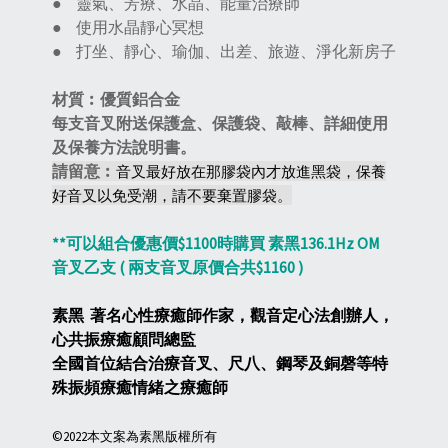
●
靈氣、芳療、水晶、能量治療師
●
使用水晶靜心冥想
●
打坐、靜心、瑜伽、出差、旅遊、淨化新房子
材質︰優質鋁合金
每支音叉附送保護盒、保護袋、敲棒、詳細使用
及保養方法說明書。
請留意︰
音叉最好放在那膠袋內才放進黑袋，保養
好音叉以免受潮，請不要棄置膠袋。
**可以組合優惠價$1100時購買 素黑136.1Hz OM
音叉乙支 ( 兩支音叉原價合共$1160 )
素黑 著名心性療癒師作家，觀音定心法創辦人，
心共振療癒顧問總監
全國首位結合治療音叉、尺八、鋼琴及銅磬等特
殊振頻療癒情緒之療癒師
©2022本文案為素黑版權所有