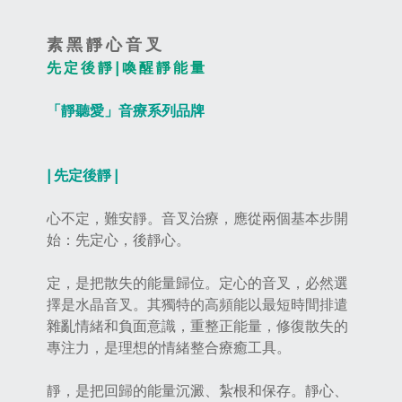
素 黑 靜 心 音 叉
先 定 後 靜 | 喚 醒 靜 能 量
「靜聽愛」音療系列品牌
| 先定後靜 |
心不定，難安靜。音叉治療，應從兩個基本步開
始：先定心，後靜心。
定，是把散失的能量歸位。定心的音叉，必然選
擇是水晶音叉。其獨特的高頻能以最短時間排遣
雜亂情緒和負面意識，重整正能量，修復散失的
專注力，是理想的情緒整合療癒工具。
靜，是把回歸的能量沉澱、紮根和保存。靜心、