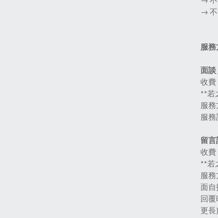
→ 
→ 
服務
面談 
收費︰
**
服務
服務
留言
收費︰
**
服務
面自
回覆
更長