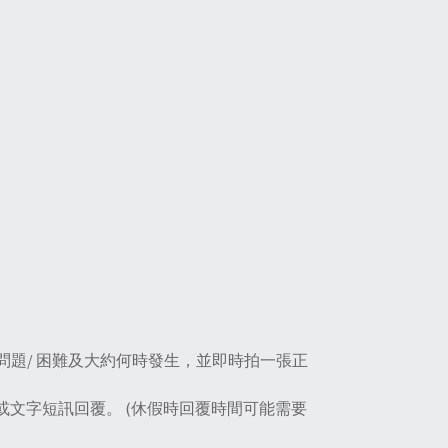
題/ 困難及大約何時發生，並即時拍一張正
或文字短訊回覆。 (休假時回覆時間可能需要