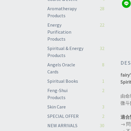
Aromatherapy
28
Products
Energy
22
Purification
Products
Spiritual & Energy
32
Products
DES
Angels Oracle
8
Cards
fairy
Spiritual Books
1
Spiri
Feng-Shui
2
由命
Products
微斗
Skin Care
3
SPECIAL OFFER
2
適合
→ 
NEW ARRIVALS
30