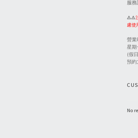
服務
⚠️⚠️
慮使
營業
星期一
(假
預約
CU
No re