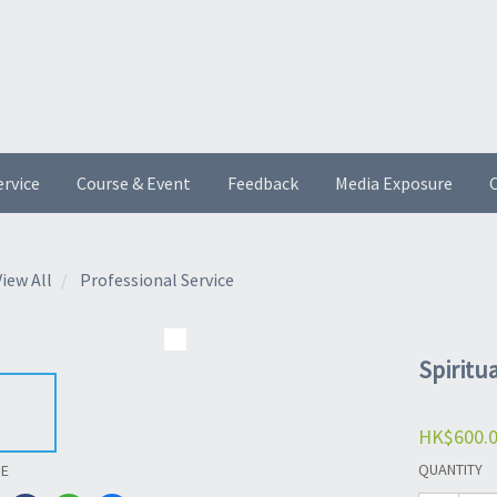
ervice
Course & Event
Feedback
Media Exposure
O
View All
Professional Service
Spiritu
HK$600.
QUANTITY
RE