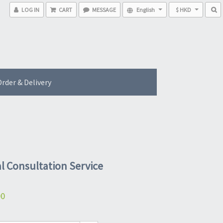
LOG IN
CART
MESSAGE
English
$ HKD
rder & Delivery
al Consultation Service
00