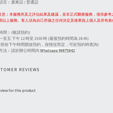
語言︰廣東話 / 普通話
注意︰本服務所及之評估結果及建議，並非正式醫療服務，僅供參考
用以上服務。客人須為自己所做之任何決定及後果負上個人及所有責
時間︰(敬請預約)
至五 下午 12 時至 1930 時 (最後預約時間為 18:45)
日部份下午時間開放預約，按情況而定，可於預約時查詢)
方法︰請於辦公時間內
Whatsapp 96875842
STOMER REVIEWS
view for this product