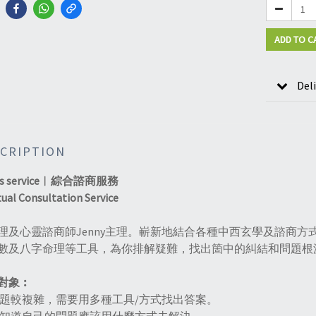
ADD TO C
Del
CRIPTION
's service︱
綜合諮商服務
tual Consultation Service
理及心靈諮商師Jenny主理。嶄新地結合各種中西玄學及諮商
數及八字命理等工具，為你排解疑難，找出箇中的糾結和問題根
對象︰
問題較複雜，需要用多種工具/方式找出答案。