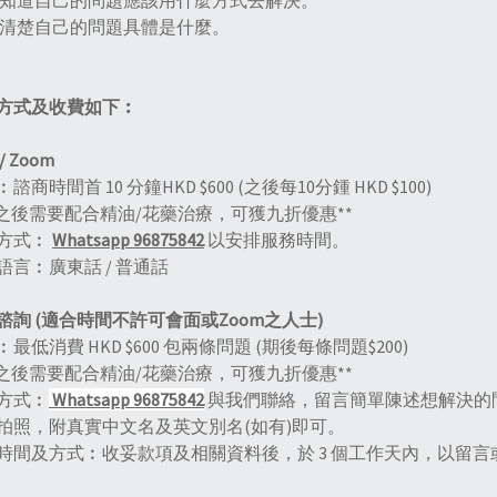
不知道自己的問題應該用什麼方式去解決。
不清楚自己的問題具體是什麼。
方式及收費如下︰
/
Zoom
諮商時間首 10 分鐘HKD $600 (之後每10分鍾 HKD $100)
若之後需要配合精油/花藥治療，可獲九折優惠**
方式︰
Whatsapp 96875842
以安排服務時間。
語言︰廣東話 / 普通話
諮詢 (適合時間不許可會面或Zoom之人士)
最低消費 HKD $600 包兩條問題 (期後每條問題$200)
若之後需要配合精油/花藥治療，可獲九折優惠**
方式︰
Whatsapp 96875842
與我們聯絡，留言簡單陳述想解決的問
拍照，附真實中文名及英文別名(如有)即可。
時間及方式︰收妥款項及相關資料後，於 3 個工作天內，以留言
)