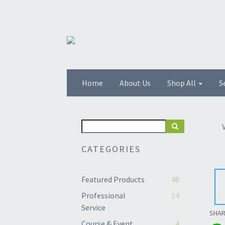
Home
About Us
Shop All
S
CATEGORIES
Featured Products
48
Professional
14
Service
SHA
Course & Event
4