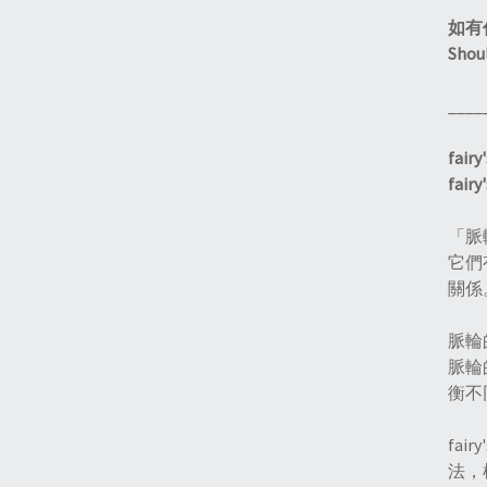
如有任
Shoul
____
fai
fairy
「脈
它們
關係
脈輪
脈輪
衡不
fai
法，