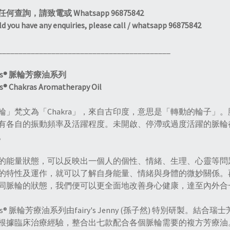
何查詢，請致電或 Whatsapp 96875842
d you have any enquiries, please call / whatsapp 96875842
__________________________________________
ry's® 脈輪芳療油系列
's® Chakras Aromatherapy Oil
輪」梵文為「Chakra」，來自古印度，意思是「轉動的輪子」
有各自的振動頻率及活躍程度。未開啟、停滯或過度活躍的脈輪
。
的能量狀態，可以反映出一個人的個性、情緒、生理、心靈等問
的特性及運作，就可以了解自身能量、情緒與身體的微妙關係。再配合
同脈輪的狀態，我們便可以更全面地改善身心健康，達至內外合
ry's® 脈輪芳療油系列由fairy's Jenny (孫子然) 特別研製。結
根據臨床治療經驗，整合出七款配合各個脈輪需要的複方芳療油