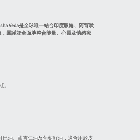
sha Veda是全球唯一結合印度脈輪、阿育吠
症訓練，嚴謹並全面地整合能量、心靈及情緒療
冥想。
可可巴油、甜杏仁油及葡萄籽油，適合用於皮