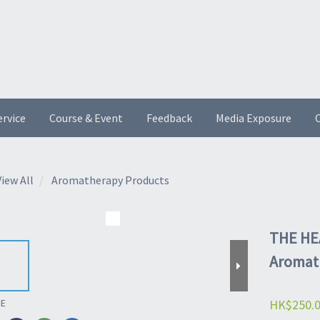
ervice
Course & Event
Feedback
Media Exposure
O
View All
Aromatherapy Products
THE HE
Aromath
HK$250.
RE