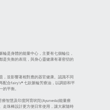
。脈輪是身體的能量中心，主要有七個輪位，
都是失衡的表現，與身心靈健康有著密切的
題，並影響著相對應的器官健康。認識不同
fairy's® 七款脈輪芳療油，以調節和平
一的平衡。
合瑞士芳療智慧及印度阿育吠陀(Ayurveda)能量療
。走珠棒設計更方便日常使用，讓大家隨時