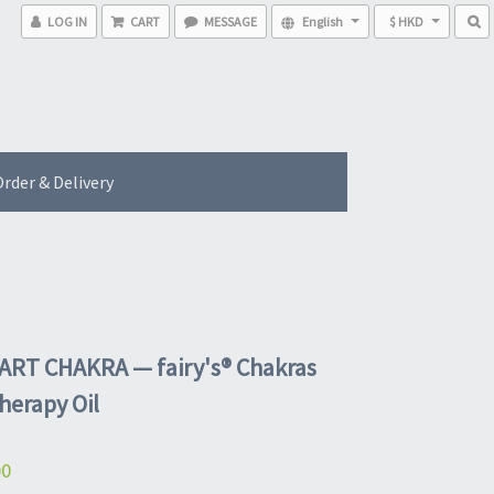
LOG IN
CART
MESSAGE
English
$ HKD
rder & Delivery
ART CHAKRA — fairy's® Chakras
erapy Oil
00