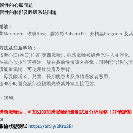
心因性的心臓問題
心因性的肺部及呼吸系統問題
精油：
Marjoram 玫瑰Rose 膠冷杉Balsam Fir 芳枸葉Fragonia
方法及注意事項︰
按摩心口(胸口)位置(第四脈輪)，觀想脈輪被綠色光注入並淨化
在掌心放少許芳療油，放在鼻前慢慢吸入香氣，同時配合靜心/
護能量氣場，可使用於雙肩及手背。
、母乳餵哺者、兒童、長期病患者及身體過敏者忌用。
後48小時避免該部位被陽光或紫外線直接照射。
10ML
購買脈輪油，可加$100加購脈輪能量測試及分析服務！詳情請閱
ce
脈輪狀態測試
https://bit.ly/2Kro3Er