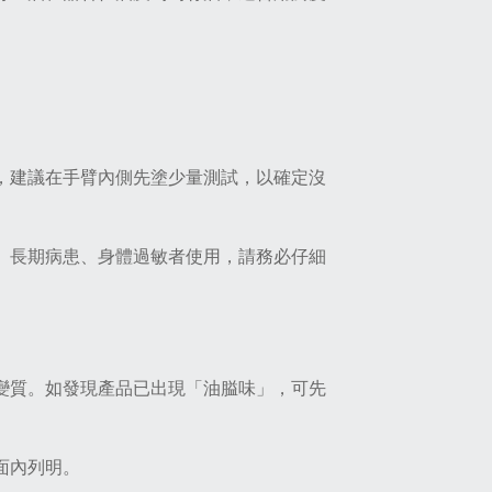
感，建議在手臂內側先塗少量測試，以確定沒
童、長期病患、身體過敏者使用，請務必仔細
而變質。如發現產品已出現「油膉味」，可先
面內列明。