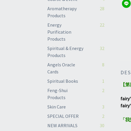
Aromatherapy
28
Products
Energy
22
Purification
Products
Spiritual & Energy
32
Products
Angels Oracle
8
Cards
DES
Spiritual Books
1
【第
Feng-Shui
2
Products
fair
fai
Skin Care
3
SPECIAL OFFER
2
「我
NEW ARRIVALS
30