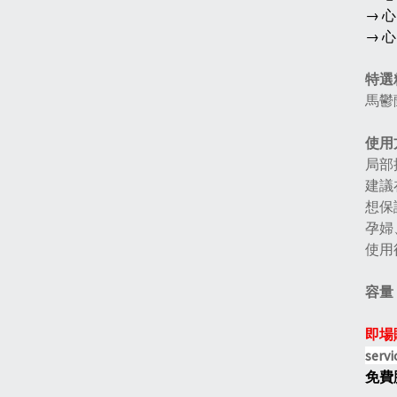
→ 
→ 
特選
馬鬱蘭
使用
局部
建議
想保
孕婦
使用
容量︰
即場
servi
免費