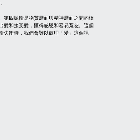
彩。
。第四脈輪是物質層面與精神層面之間的橋
出愛和接受愛，懂得感恩和容易寬恕。這個
輪失衡時，我們會難以處理「愛」這個課