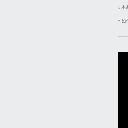
○ 
○ 
____