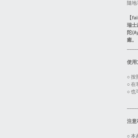
隨地
【fa
瑞士
陀(
癒。
____
使用
○ 
○ 
○ 
____
注意
○ 