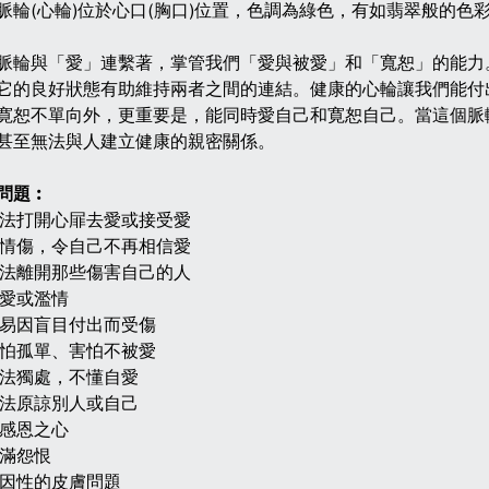
脈輪(心輪)位於心口(胸口)位置，色調為綠色，有如翡翠般的色
脈輪與「愛」連繫著，掌管我們「愛與被愛」和「寬恕」的能力
它的良好狀態有助維持兩者之間的連結。健康的心輪讓我們能付
寛恕不單向外，更重要是，能同時愛自己和寛恕自己。當這個脈
甚至無法與人建立健康的親密關係。
問題︰
無法打開心屝去愛或接受愛
受情傷，令自己不再相信愛
無法離開那些傷害自己的人
渴愛或濫情
容易因盲目付出而受傷
害怕孤單、害怕不被愛
無法獨處，不懂自愛
無法原諒別人或自己
欠感恩之心
充滿怨恨
心因性的皮膚問題