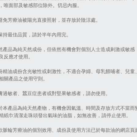
，唯面部及敏感部位除外。切忌內服。
請避免芳療油被陽光直接照射，並存放於陰涼處。
為保持最佳品質，請於半年內用完。
雖然產品為純天然成份，但依然有機會對個別人士造成剌激或敏
良反應才使用。
部份精油成份含光敏性或刺激性，不適合孕婦、母乳餵哺者、兒
相關產品之使用守則。
皮膚過敏者、蠶豆症患者或對堅果敏感者，請勿使用。
由於本產品為純天然產物，有機會因氣溫、時間及存放方式不當
精紙巾清潔走珠頭發出氣味的油脂，如無改善，請停止使用。
每款脈輪芳療油的個別效用、成份及使用方法已於每款油的網店頁