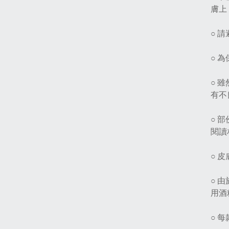
膚上
○ 
○ 
○ 
有不
○ 
閱讀
○ 
○ 
用酒
○ 