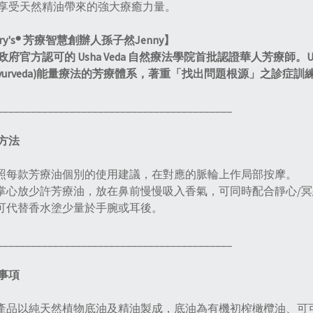
享受天然精油帶來的強大療癒力量。
iry's® 芳療智慧創辦人孫子然Jenny】
政府官方認可的 Usha Veda 自然療法學院首批認證華人芳療師。U
Ayurveda)能量療法的芳療體系，著重「找出問題根源」之診
__________________________________________
方法
按照每款芳療油個別的使用建議，在對應的脈輪上作局部按摩。
在掌心放少許芳療油，放在鼻前慢慢吸入香氣，可同時配合靜心/
也可代替香水塗少量於手腕或耳後。
__________________________________________
事項
本產品以純天然植物底油及精油製成，底油為有機初榨橄欖油、