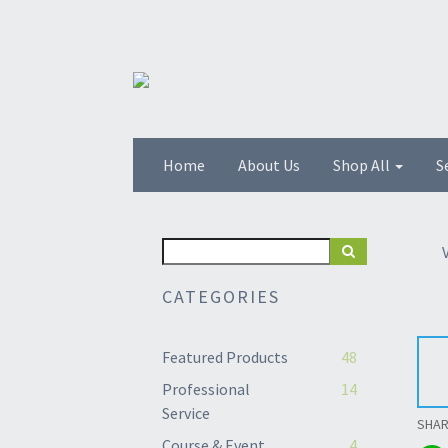
Home
About Us
Shop All
S
CATEGORIES
Featured Products
48
Professional
14
Service
SHA
Course & Event
4