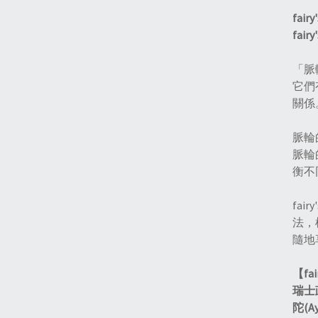
fai
fairy
「脈
它們
關係
脈輪
脈輪
衡不
fai
法，
隨地
【fa
瑞士
陀(