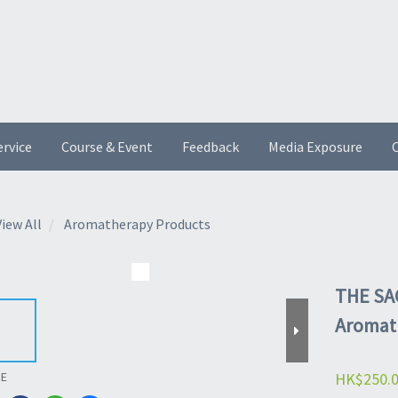
ervice
Course & Event
Feedback
Media Exposure
O
View All
Aromatherapy Products
THE SAC
Aromath
HK$250.
RE