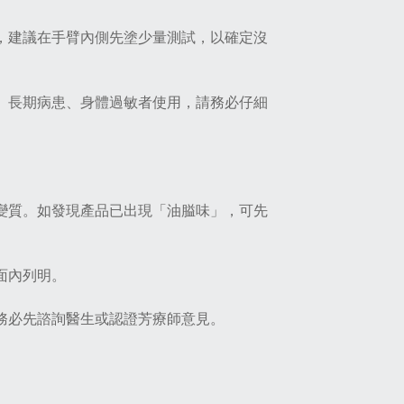
感，建議在手臂內側先塗少量測試，以確定沒
童、長期病患、身體過敏者使用，請務必仔細
而變質。如發現產品已出現「油膉味」，可先
面內列明。
務必先諮詢醫生或認證芳療師意見。