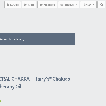
LOG IN
CART
MESSAGE
English
$ HKD
rder & Delivery
RAL CHAKRA — fairy's® Chakras
erapy Oil
00