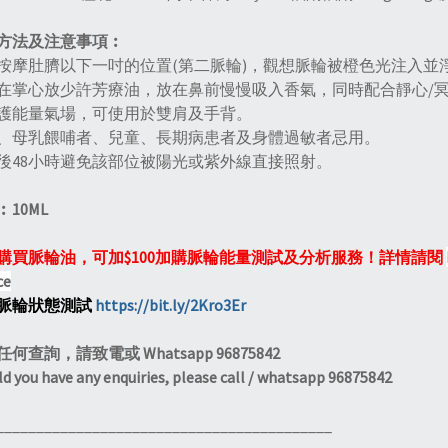
方法及注意事項︰
按摩肚臍以下一吋的位置(第二脈輪)，觀想脈輪被橙色光注入並
在掌心放少許芳療油，放在鼻前慢慢吸入香氣，同時配合靜心/
護能量氣場，可使用於雙肩及手背。
、母乳餵哺者、兒童、長期病患者及身體過敏者忌用。
後48小時避免該部位被陽光或紫外線直接照射。
10ML
購買脈輪油，可加$100加購脈輪能量測試及分析服務！詳情請閱
ce
脈輪狀態測試
https://bit.ly/2Kro3Er
何查詢，請致電或 Whatsapp 96875842
d you have any enquiries, please call / whatsapp 96875842
__________________________________________