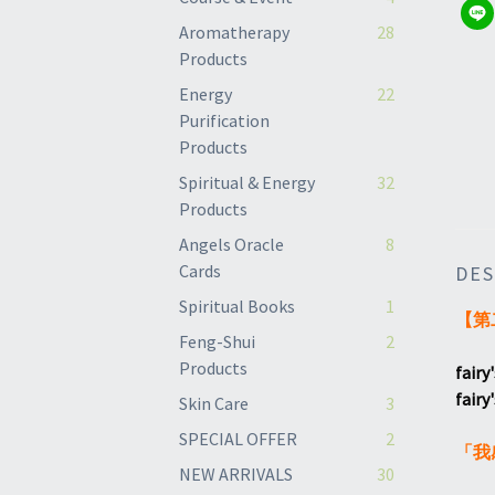
Aromatherapy
28
Products
Energy
22
Purification
Products
Spiritual & Energy
32
Products
Angels Oracle
8
Cards
DES
Spiritual Books
1
【第
Feng-Shui
2
Products
fair
fai
Skin Care
3
SPECIAL OFFER
2
「我
NEW ARRIVALS
30