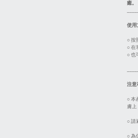
癒。
____
使用
○ 
○ 
○ 
____
注意
○ 
膚上
○ 
○ 