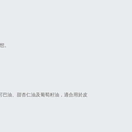
冥想。
可可巴油、甜杏仁油及葡萄籽油，適合用於皮