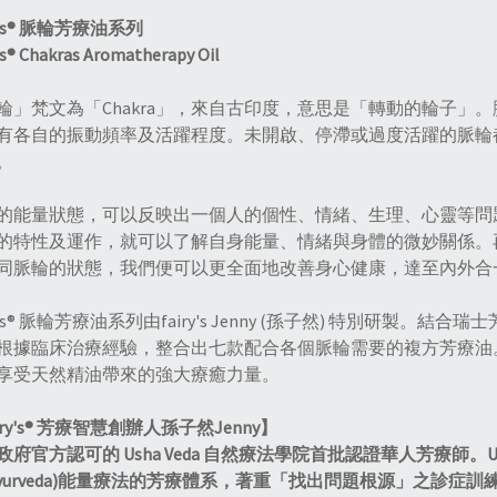
ry's® 脈輪芳療油系列
's® Chakras Aromatherapy Oil
輪」梵文為「Chakra」，來自古印度，意思是「轉動的輪子」
有各自的振動頻率及活躍程度。未開啟、停滯或過度活躍的脈輪
。
的能量狀態，可以反映出一個人的個性、情緒、生理、心靈等問
的特性及運作，就可以了解自身能量、情緒與身體的微妙關係。再配合
同脈輪的狀態，我們便可以更全面地改善身心健康，達至內外合
ry's® 脈輪芳療油系列由fairy's Jenny (孫子然) 特別研製。結
根據臨床治療經驗，整合出七款配合各個脈輪需要的複方芳療油
享受天然精油帶來的強大療癒力量。
iry's® 芳療智慧創辦人孫子然Jenny】
政府官方認可的 Usha Veda 自然療法學院首批認證華人芳療師。U
Ayurveda)能量療法的芳療體系，著重「找出問題根源」之診