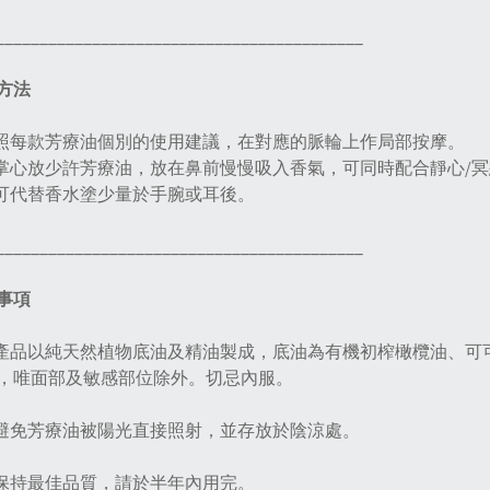
__________________________________________
方法
按照每款芳療油個別的使用建議，在對應的脈輪上作局部按摩。
在掌心放少許芳療油，放在鼻前慢慢吸入香氣，可同時配合靜心/
也可代替香水塗少量於手腕或耳後。
__________________________________________
事項
本產品以純天然植物底油及精油製成，底油為有機初榨橄欖油、
，唯面部及敏感部位除外。切忌內服。
請避免芳療油被陽光直接照射，並存放於陰涼處。
為保持最佳品質，請於半年內用完。