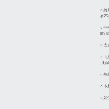
○ 
有不
○ 
閱讀
○ 
○ 
用酒
○ 
○ 
○ 