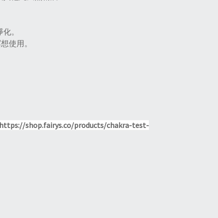
淨化。
冥想使用。
https://shop.fairys.co/products/chakra-test-