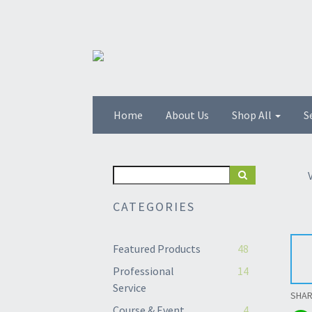
Home
About Us
Shop All
S
CATEGORIES
Featured Products
48
Professional
14
Service
SHA
Course & Event
4