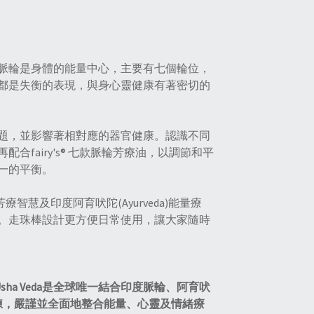
。脈輪是身體的能量中心，主要有七個輪位，
都是失衡的表現，與身心靈健康有著密切的
題，並影響著相對應的器官健康。認識不同
fairy's® 七款脈輪芳療油，以調節和平
一的平衡。
合瑞士芳療智慧及印度阿育吠陀(Ayurveda)能量療
。走珠棒設計更方便日常使用，讓大家隨時
sha Veda是全球唯一結合印度脈輪、阿育吠
症訓練，嚴謹並全面地整合能量、心靈及情緒療