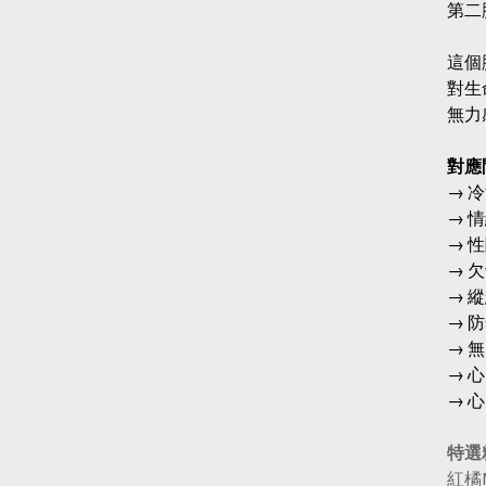
第二
這個
對生
無力
對應
→ 
→ 
→ 
→ 
→ 
→ 
→ 
→ 
→ 
特選
紅橘M