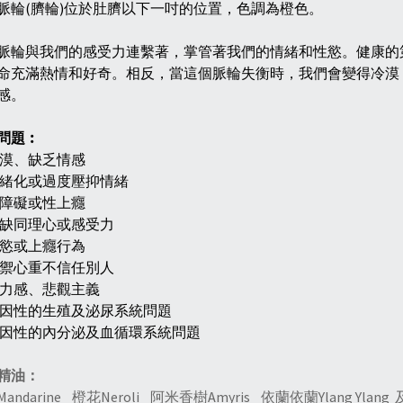
脈輪(臍輪)位於肚臍以下一吋的位置，色調為橙色。
脈輪與我們的感受力連繫著，掌管著我們的情緒和性慾。健康的
命充滿熱情和好奇。相反，當這個脈輪失衡時，我們會變得冷漠
感。
問題︰
冷漠、缺乏情感
情緒化或過度壓抑情緒
性障礙或性上癮
欠缺同理心或感受力
縱慾或上癮行為
防禦心重不信任別人
無力感、悲觀主義
心因性的生殖及泌尿系統問題
心因性的內分泌及血循環系統問題
精油：
andarine 橙花Neroli 阿米香樹Amyris 依蘭依蘭Ylang Yl