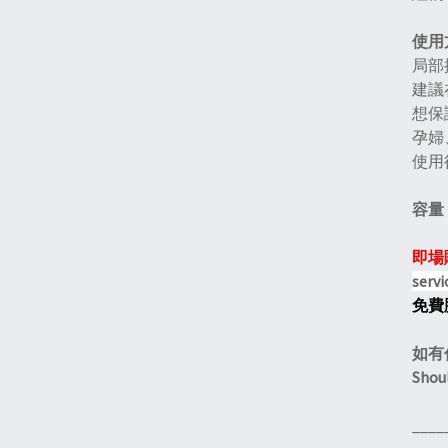
使用
局部
建議
想保
孕婦
使用
容量︰
即場
servi
免費
如有任
Shoul
____