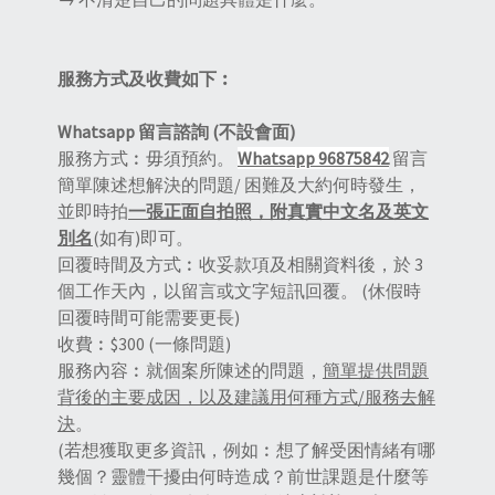
服務方式及收費如下︰
Whatsapp
留言諮詢
(不設會面)
服務方式︰毋須預約。
Whatsapp 96875842
留言
簡單陳述想解決的問題/ 困難及大約何時發生，
並即時拍
一張正面自拍照，附真實中文名及英文
別名
(如有)即可。
回覆時間及方式︰收妥款項及相關資料後，於 3
個工作天內，以留言或文字短訊回覆。 (休假時
回覆時間可能需要更長)
收費︰$300 (一條問題)
服務內容︰就個案所陳述的問題，
簡單提供問題
背後的主要成因，以及建議用何種方式/服務去解
決
。
(若想獲取更多資訊，例如︰想了解受困情緒有哪
幾個？靈體干擾由何時造成？前世課題是什麼等