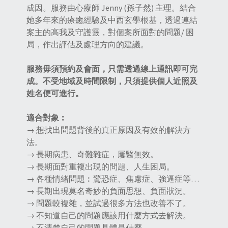
成因。服務由心療師 Jenny (孫子然) 主理。結合
她多年來的療癒經驗及中西玄學根基，透過連結
案主的高我及守護靈，對個案所面對的問題/ 困
局，作出評估及處理方向的建議。
服務毋須預約及會面，只需透過線上通訊即可完
成。不受地域及時間限制，只須提供個人近照及
姓名便可進行。
適合對象︰
→ 想找出問題背後的真正原因及有效的解決方
法。
→ 長期病患、奇難雜症，屢醫無效。
→ 長期面對重複出現的問題、人生困局。
→ 各種情緒問題︰驚恐症、焦慮症、強逼症等…
→ 長期出現莫名奇妙的負面思想、負面狀況。
→ 問題較複雜，並試過很多方法也改善不了。
→ 不知道自己的問題應該用什麼方式去解決。
→ 不清楚自己的問題具體是什麼。