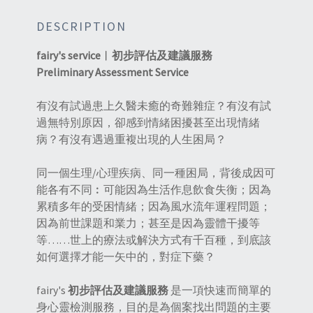
DESCRIPTION
fairy's service︱
初步評估及建議服務
Preliminary Assessment Service
有沒有試過患上久醫未癒的奇難雜症？有沒有試
過無特別原因，卻感到情緒困擾甚至出現情緒
病？有沒有遇過重複出現的人生困局？
同一個生理/心理疾病、同一種困局，背後成因可
能各有不同︰可能因為生活作息飲食失衡；因為
累積多年的受困情緒；因為風水流年運程問題；
因為前世課題和業力；甚至是因為靈體干擾等
等……世上的療法或解決方式有千百種，到底該
如何選擇才能一矢中的，對症下藥？
fairy's
初步評估及建議服務
是一項快速而簡單的
身心靈檢測服務，目的是為個案找出問題的主要