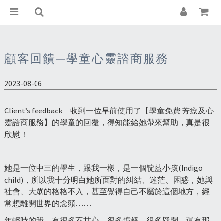
顧客回饋—學童心靈諮商服務
2023-08-06
Client’s feedback︱收到一位早前使用了【學童免費 芳療及心
靈諮商服務】的學童的回覆，得知能給她帶來幫助，真是很
欣慰！
她是一位中三的學生，跟我一樣，是一個靛藍小孩(Indigo
child)，所以我十分明白她所面對的糾結、迷茫、困惑，她與
社會、大眾的格格不入，甚至覺得自己不屬於這個地方，經
常想離開世界的念頭……
年輕時的我，有很多不甘心、很多憤怒、很多疑問，還有那