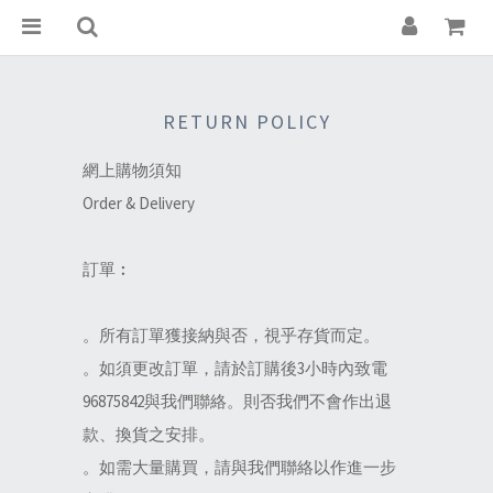
RETURN POLICY
網上購物須知
Order & Delivery
訂單︰
。所有訂單獲接納與否，視乎存貨而定。
。如須更改訂單，請於訂購後3小時內致電
96875842與我們聯絡。則否我們不會作出退
款、換貨之安排。
。如需大量購買，請與我們聯絡以作進一步